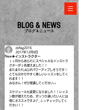
BLOG & NEWS
​ブログ & ニュース
dsflag2016
2017年12月9日
New★インストラクター
１２月からあらたにスペシャルなインストラ
クターが２名増えました！！
またまたFLAGがパワーアップしそうです♡
とても分かりやすく楽しいレッスンをしてく
れます！！
みなさん！ぜひ受講してください♪♪
スケジュールも変更になりました！！レッス
ン数が増えたため、がっつり通いたい人には
得にオススメですよ(^_-)-☆チェックしてく
ださい！！ 