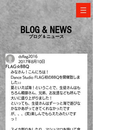
BLOG & NEWS
​ブログ & ニュース
dsflag2016
2017年8月10日
FLAG☆BBQ
みなさん！こんにちは！
Dance Studio FLAG初のBBQを開催致しま
した♪♪
夏といえば海！ということで、生徒さんはも
ちろん親御さん、兄弟、お友達なども呼んで
大いに盛り上がりました！
といっても、生徒さんはずーっと海で遊びな
かなかあがってきてくれなかったです
が、、、(笑)楽しんでもらえたみたいです
っ！
スイカ割りをしたり、マシュマロを焼いて食