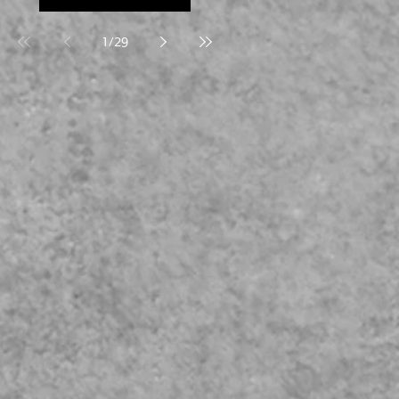
1
/
29