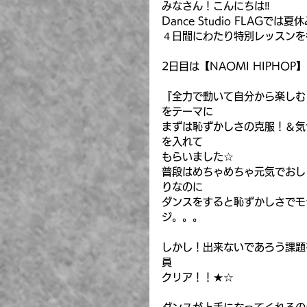
みなさん！こんにちは‼
Dance Studio FLA
４日間にわたり特別レッスンを行
2日目は【NAOMI HIPHO
『全力で動いて自分から楽しむ
をテーマに
まずは恥ずかしさの克服！＆気
を入れて
もらいました☆
普段はめちゃめちゃ元気でおし
りなのに
ダンスをすると恥ずかしさでモ
ジ。。。
しかし！出来ないであろう課題
員
クリア！！★☆