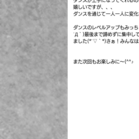
ダンスが上手になってくれるの
嬉しいですが、、、
ダンスを通じて一人一人に変化
ダンスのレベルアップもみっち
´Д｀)最後まで諦めずに集中
ました(*´▽｀*)さぁ！みんな
また次回もお楽しみに～(^^♪