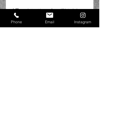
今回このクラスはソロパートがあります(^^ゞ
どんなソロが見れるかな(^_-)-☆
Phone
Email
Instagram
本番が楽しみです(≧▽≦)
頑張れーーーー☆★☆★
👣NATSUKI👣
コメント
コメントを追加…