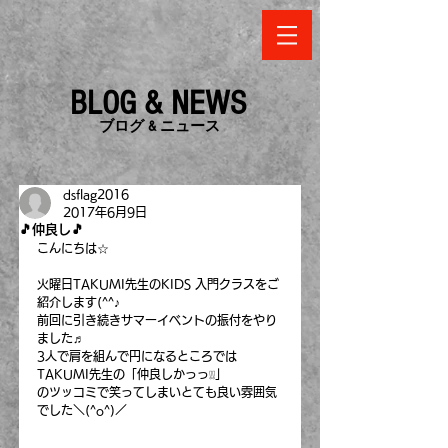
BLOG & NEWS
​ブログ & ニュース
dsflag2016
2017年6月9日
🎵仲良し🎵
こんにちは☆
火曜日TAKUMI先生のKIDS 入門クラスをご
紹介します(^^♪
前回に引き続きサマーイベントの振付をやり
ました♬
3人で肩を組んで円になるところでは
TAKUMI先生の「仲良しかっっ❕❕」
のツッコミで笑ってしまいとても良い雰囲気
でした＼(^o^)／