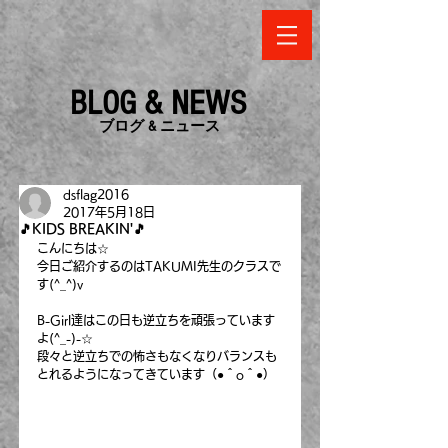
BLOG & NEWS
​ブログ & ニュース
dsflag2016
2017年5月18日
🎵KIDS BREAKIN'🎵
こんにちは☆
今日ご紹介するのはTAKUMI先生のクラスで
す(^_^)v
B-Girl達はこの日も逆立ちを頑張っています
よ(^_-)-☆
段々と逆立ちでの怖さもなくなりバランスも
とれるようになってきています（●＾o＾●）