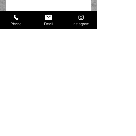
Phone
Email
Instagram
最近ではブレイクも女の子にも人気なので是
非一緒にかっこ良く踊りませんか？(^^♪
ブレイクのことならTAKUMI先生におまかせ
あれ(≧▽≦)
👣NATSUKI👣