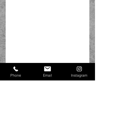
Phone
Email
Instagram
技術はもちろんのこと内面な部分も日々成長
している姿に
これからの成長が楽しみです（●＾o＾●）
👣NATSUKI👣