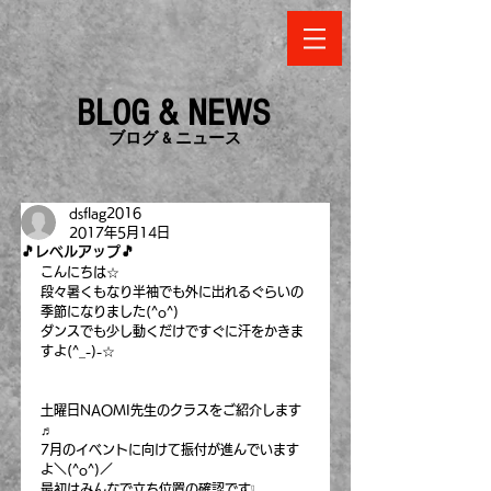
BLOG & NEWS
​ブログ & ニュース
dsflag2016
2017年5月14日
🎵レベルアップ🎵
こんにちは☆
段々暑くもなり半袖でも外に出れるぐらいの
季節になりました(^o^)
ダンスでも少し動くだけですぐに汗をかきま
すよ(^_-)-☆
土曜日NAOMI先生のクラスをご紹介します
♬
7月のイベントに向けて振付が進んでいます
よ＼(^o^)／
最初はみんなで立ち位置の確認です❕