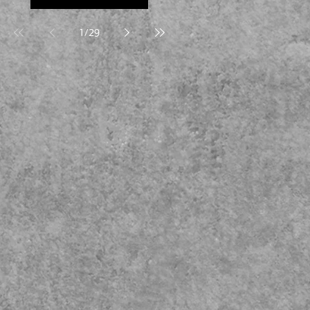
1
/
29